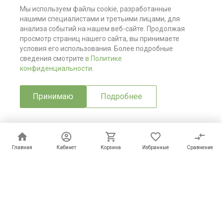
Мы используем файлы cookie, разработанные
нашими специалистами и третьими лицами, для
анализа событий на нашем веб-сайте. Продолжая
просмотр страниц нашего сайта, вы принимаете
условия его использования. Более подробные
сведения смотрите
в Политике
конфиденциальности
.
Мы в соц. сетях
Принимаю
Подробнее
© 2026 ТД Зилант, Все права защищены
Главная
Главная
Кабинет
Кабинет
Корзина
Корзина
Избранные
Избранные
Сравнение
Сравнение
Max
Telegram
Whatsapp
Whatsapp
Мобильный телефон
Email